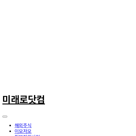
콘
텐
미래로닷컴
츠
로
건
너
뛰
해외주식
기
이모저모