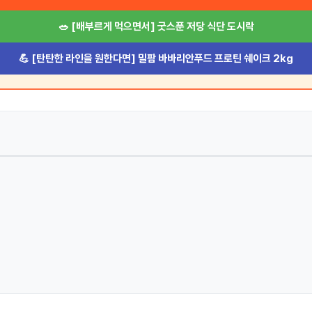
🥗 [배부르게 먹으면서] 굿스푼 저당 식단 도시락
💪 [탄탄한 라인을 원한다면] 밀팜 바바리안푸드 프로틴 쉐이크 2kg