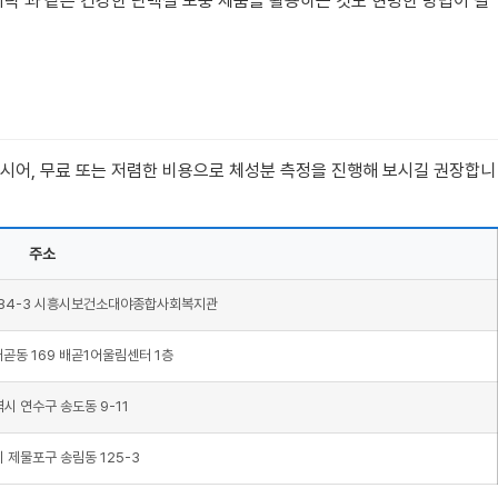
시락’과 같은 건강한 단백질 보충 제품을 활용하는 것도 현명한 방법이 될
하시어, 무료 또는 저렴한 비용으로 체성분 측정을 진행해 보시길 권장합니
주소
484-3 시흥시보건소대야종합사회복지관
곧동 169 배곧1어울림센터 1층
시 연수구 송도동 9-11
 제물포구 송림동 125-3