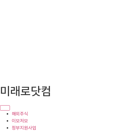
콘
미래로닷컴
텐
츠
로
건
해외주식
너
이모저모
뛰
정부지원사업