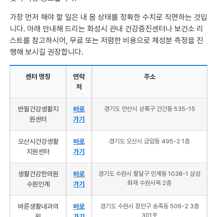
가장 먼저 해야 할 일은 내 몸 상태를 정확한 수치로 직면하는 것입
니다. 아래 안내해 드리는 화성시 관내 건강증진센터나 보건소 리
스트를 참고하시어, 무료 또는 저렴한 비용으로 체성분 측정을 진
행해 보시길 권장합니다.
센터 명칭
연락
주소
처
반월건강생활지
바로
경기도 안산시 상록구 건건동 535-15
원센터
가기
오산시건강생활
바로
경기도 오산시 금암동 495-2 1층
지원센터
가기
생활건강한의원
바로
경기도 수원시 팔달구 인계동 1038-1 삼성
화재 수원사옥 2층
수원인계
가기
바른생활내과의
바로
경기도 수원시 장안구 송죽동 506-2 3층
301호
원
가기