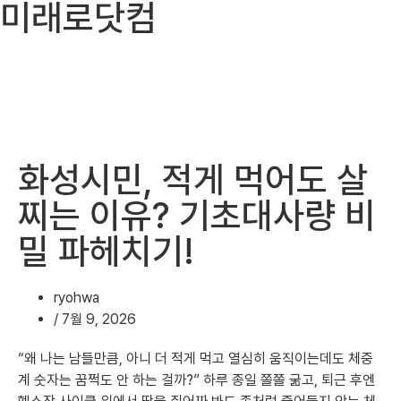
미래로닷컴
화성시민, 적게 먹어도 살
찌는 이유? 기초대사량 비
밀 파헤치기!
ryohwa
/
7월 9, 2026
“왜 나는 남들만큼, 아니 더 적게 먹고 열심히 움직이는데도 체중
계 숫자는 꿈쩍도 안 하는 걸까?” 하루 종일 쫄쫄 굶고, 퇴근 후엔