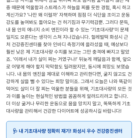
헬스장 사이클 위에서 땀을 쥐어짜 봐도 좀처럼 줄어들지 않는 체
중 때문에 억울함과 스트레스가 하늘을 찌를 듯한 경험, 혹시 하고
계신가요? ‘나만 왜 이럴까’ 자책하며 점점 더 식단을 조이고 운동
강도를 높여봐도 돌아오는 건 허기짐과 무기력감뿐. 그러다 문득,
내 몸 안의 에너지 소비 엔진이라 할 수 있는 ‘기초대사량’이 문제
일지도 모른다는 생각이 스쳐 지나갔습니다. 헐레벌떡 화성시 근
처 건강증진센터를 찾아 인바디 측정기에 올라섰을 때, 예상보다
훨씬 낮은 제 기초대사량 수치를 보고는 그만 충격에 빠지고 말았
죠. ‘이래서 내가 살이 찌는 거였구나!’ 뒤늦게 깨달음과 함께, 앞으
로 어떻게 해야 할지 막막함도 밀려왔지만, 동시에 희망도 보였습
니다. 내 몸의 엔진을 제대로 이해하고 관리한다면, 굶지 않고도 건
강하게 살을 뺄 수 있다는 희망 말이죠. 그래서 오늘은 나와 똑같이
먹어도 살이 더 잘 찌는 억울한 분들을 위해, 기초대사량의 모든 것
과 이를 높이는 현실적인 방법을 꼼꼼하게 알려드리려고 합니다.
더 이상 굶거나 무리한 운동으로 몸을 망치지 말고, 똑똑하게 기초
대사량을 관리해서 건강한 다이어트에 성공하시길 바랍니다!
🩺 내 기초대사량 정확히 재기! 화성시 우수 건강증진센터