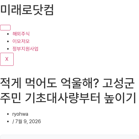
콘
미래로닷컴
텐
츠
로
건
해외주식
너
이모저모
뛰
정부지원사업
기
X
적게 먹어도 억울해? 고성군
주민 기초대사량부터 높이기
ryohwa
/
7월 9, 2026