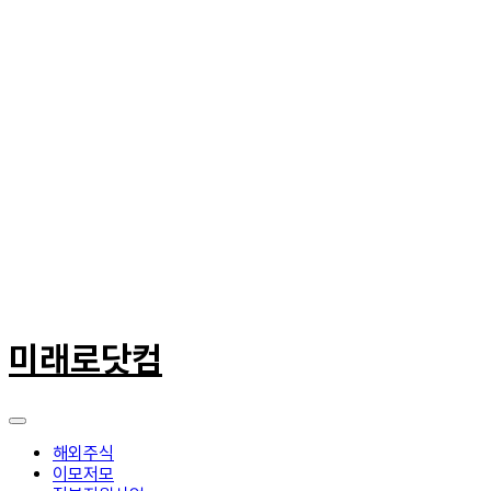
콘
텐
미래로닷컴
츠
로
건
너
뛰
해외주식
기
이모저모