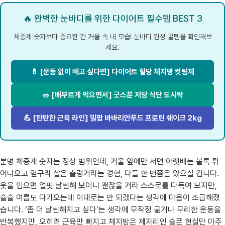
🔥 완벽한 눈바디를 위한 다이어트 필수템 BEST 3
체중계 숫자보다 중요한 건 거울 속 내 모습! 눈바디 완성 꿀템을 확인해보
세요.
💊 [운동 없이 빼고 싶다면] 다이어트 혈당 체지방 컷팅제
🥗 [배부르게 먹으면서] 굿스푼 저당 식단 도시락
💪 [탄탄한 근육 라인] 밀팜 바바리안푸드 프로틴 쉐이크 2kg
분명 체중계 숫자는 정상 범위인데, 거울 앞에만 서면 아랫배는 볼록 튀
어나오고 옆구리 살은 출렁거리는 경험, 다들 한 번쯤은 있으실 겁니다.
옷을 입으면 얼핏 날씬해 보이니 괜찮을 거라 스스로를 다독여 보지만,
슬슬 여름도 다가오는데 이대로는 안 되겠다는 생각에 마음이 조급해졌
습니다. ‘좀 더 날씬해지고 싶다’는 생각에 무작정 굶거나 무리한 운동을
반복했지만, 오히려 근육만 빠지고 체지방은 제자리인 슬픈 현실만 마주