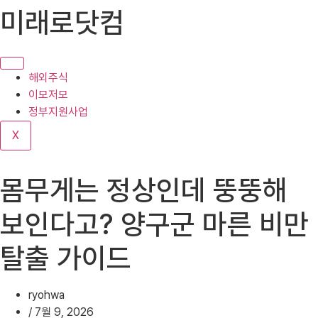
콘
미래로닷컴
텐
츠
로
건
해외주식
너
이모저모
뛰
정부지원사업
기
X
몸무게는 정상인데 뚱뚱해
보인다고? 양구군 마른 비만
탈출 가이드
ryohwa
/
7월 9, 2026