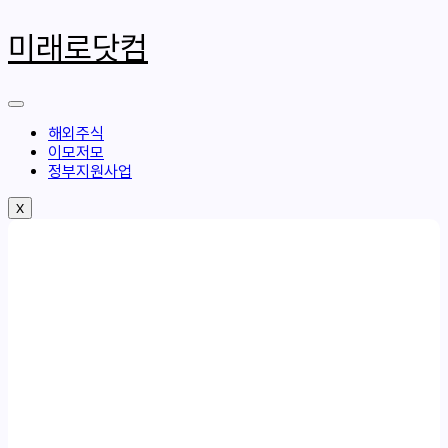
콘
텐
미래로닷컴
츠
로
건
너
뛰
해외주식
기
이모저모
정부지원사업
X