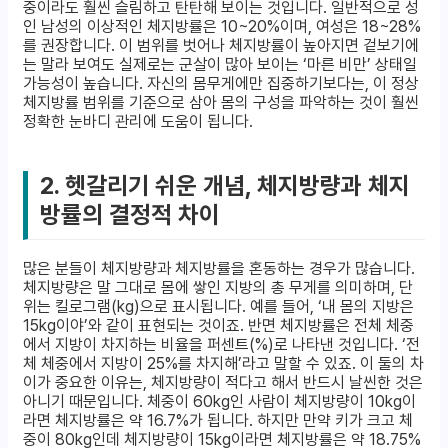
중이라도 훨씬 슬림하고 탄탄해 보이는 것입니다. 일반적으로 성
인 남성의 이상적인 체지방률은 10~20%이며, 여성은 18~28%
를 권장합니다. 이 범위를 벗어나 체지방률이 높아지면 겉보기에
는 말라 보여도 실제로는 군살이 많아 보이는 ‘마른 비만’ 상태일
가능성이 높습니다. 자신의 몸무게에만 집중하기보다는, 이 정상
체지방률 범위를 기준으로 삼아 몸의 구성을 파악하는 것이 훨씬
정확한 눈바디 관리에 도움이 됩니다.
2. 헷갈리기 쉬운 개념, 체지방량과 체지
방률의 결정적 차이
많은 분들이 체지방량과 체지방률을 혼동하는 경우가 많습니다.
체지방량은 말 그대로 몸에 쌓인 지방의 총 무게를 의미하며, 단
위는 킬로그램(kg)으로 표시됩니다. 예를 들어, ‘내 몸의 지방은
15kg이야’와 같이 표현되는 것이죠. 반면 체지방률은 전체 체중
에서 지방이 차지하는 비율을 퍼센트(%)로 나타낸 것입니다. ‘전
체 체중에서 지방이 25%를 차지해’라고 말할 수 있죠. 이 둘의 차
이가 중요한 이유는, 체지방량이 적다고 해서 반드시 날씬한 것은
아니기 때문입니다. 체중이 60kg인 사람이 체지방량이 10kg이
라면 체지방률은 약 16.7%가 됩니다. 하지만 만약 키가 크고 체
중이 80kg인데 체지방량이 15kg이라면 체지방률은 약 18.75%