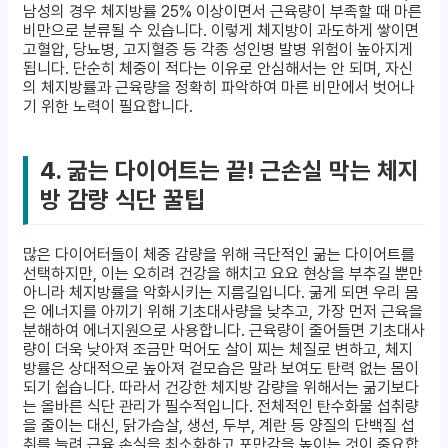
남성의 경우 체지방률 25% 이상이면서 근육량이 부족할 때 마른
비만으로 분류될 수 있습니다. 이렇게 체지방이 과도하게 쌓이면
고혈압, 당뇨병, 고지혈증 등 각종 성인병 발병 위험이 높아지게
됩니다. 단순히 체중이 적다는 이유로 안심해서는 안 되며, 자신
의 체지방률과 근육량을 정확히 파악하여 마른 비만에서 벗어나
기 위한 노력이 필요합니다.
4. 굶는 다이어트는 끝! 근손실 막는 체지
방 감량 식단 꿀팁
많은 다이어터들이 체중 감량을 위해 극단적인 굶는 다이어트를
선택하지만, 이는 오히려 건강을 해치고 요요 현상을 부추길 뿐만
아니라 체지방률을 악화시키는 지름길입니다. 굶게 되면 우리 몸
은 에너지를 아끼기 위해 기초대사량을 낮추고, 가장 먼저 근육을
분해하여 에너지원으로 사용합니다. 근육량이 줄어들면 기초대사
량이 더욱 낮아져 조금만 먹어도 살이 찌는 체질로 변하고, 체지
방률은 상대적으로 높아져 겉모습은 말라 보여도 탄력 없는 몸이
되기 쉽습니다. 따라서 건강한 체지방 감량을 위해서는 굶기보다
는 올바른 식단 관리가 필수적입니다. 전체적인 탄수화물 섭취량
을 줄이는 대신, 닭가슴살, 생선, 두부, 계란 등 양질의 단백질 섭
취를 늘려 근육 손실을 최소화하고 포만감을 높이는 것이 중요합