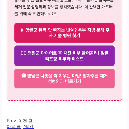
방지를 위한
얼굴 피부 리프팅 핫플
, 그리고 깊어진
팔자주름
제거 전문 성형외과
정보를 정리했습니다. 더 완벽한 애프터
를 위해 꼭 확인해보세요!
💉 영월군 유독 안 빠지는 뱃살? 복부 지방 분해 주
사 시술 병원 찾기
💆‍♀️ 영월군 다이어트 후 처진 피부 끌어올려! 얼굴
리프팅 피부과 리스트
🏥 영월군 나잇살 싹 지우는 마법! 팔자주름 제거
성형외과 바로가기
Prev
이전 글
Next
다음 글