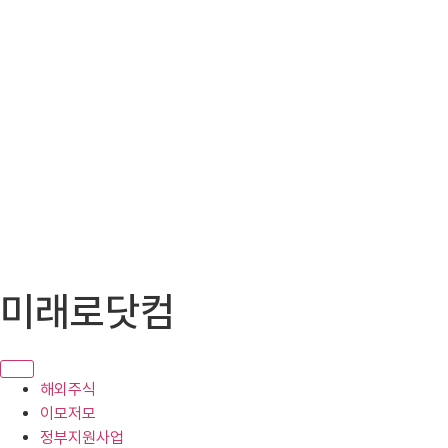
콘
미래로닷컴
텐
츠
로
건
해외주식
너
이모저모
뛰
정부지원사업