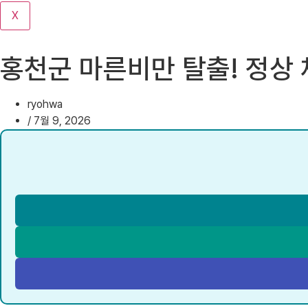
기
X
홍천군 마른비만 탈출! 정상
ryohwa
/
7월 9, 2026