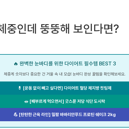
 체중인데 뚱뚱해 보인다면?
🔥 완벽한 눈바디를 위한 다이어트 필수템 BEST 3
체중계 숫자보다 중요한 건 거울 속 내 모습! 눈바디 완성 꿀템을 확인해보세요.
💊 [운동 없이 빼고 싶다면] 다이어트 혈당 체지방 컷팅제
🥗 [배부르게 먹으면서] 굿스푼 저당 식단 도시락
💪 [탄탄한 근육 라인] 밀팜 바바리안푸드 프로틴 쉐이크 2kg