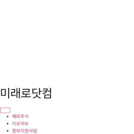
콘
미래로닷컴
텐
츠
로
건
해외주식
너
이모저모
뛰
정부지원사업