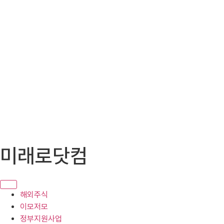
콘
미래로닷컴
텐
츠
로
건
해외주식
너
이모저모
뛰
정부지원사업