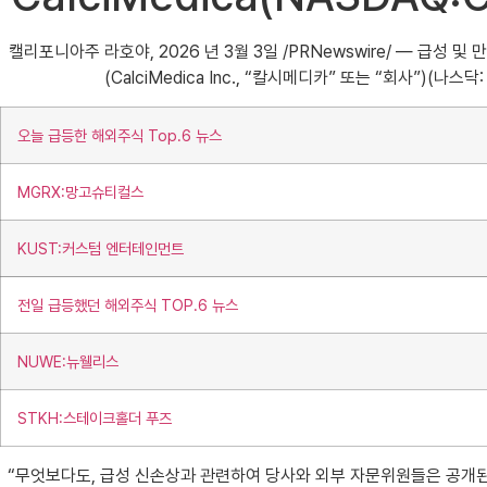
캘리포니아주 라호야, 2026 년 3월 3일 /PRNewswire/ — 급
(CalciMedica Inc., “칼시메디카” 또는 “회사”)
오늘 급등한 해외주식 Top.6 뉴스
MGRX:망고슈티컬스
KUST:커스텀 엔터테인먼트
전일 급등했던 해외주식 TOP.6 뉴스
NUWE:뉴웰리스
STKH:스테이크홀더 푸즈
“무엇보다도, 급성 신손상과 관련하여 당사와 외부 자문위원들은 공개된 