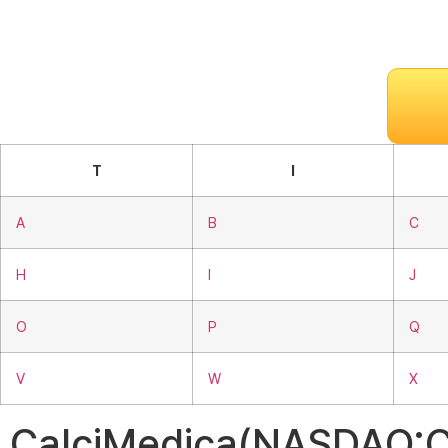
T
I
A
B
C
H
I
J
O
P
Q
V
W
X
CalciMedica(NASDA