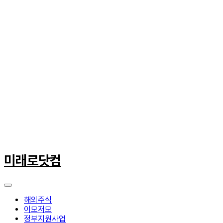
콘
텐
미래로닷컴
츠
로
건
너
해외주식
뛰
이모저모
기
정부지원사업