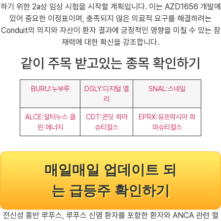
하기 위한 2a상 임상 시험을 시작할 계획입니다. 이는 AZD1656 개발에
있어 중요한 이정표이며, 충족되지 않은 의료적 요구를 해결하려는
Conduit의 의지와 자산이 환자 결과에 긍정적인 영향을 미칠 수 있는 잠
재력에 대한 확신을 강조합니다.
같이 주목 받고있는 종목 확인하기
BURU:누부루
DGLY:디지털 엘
SNAL:스네일
리
ALCE:알터누스 클
CDT:콘딧 파마
EPRX:유프락시아 파
린 에너지
슈티컬스
마슈티컬스
매일매일 업데이트 되
는 급등주 확인하기
전신성 홍반 루푸스, 루푸스 신염 환자를 포함한 환자와 ANCA 관련 혈