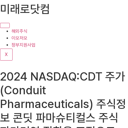
콘
미래로닷컴
텐
츠
로
건
해외주식
너
이모저모
뛰
정부지원사업
기
X
2024 NASDAQ:CDT 주가
(Conduit
Pharmaceuticals) 주식정
보 콘딧 파마슈티컬스 주식