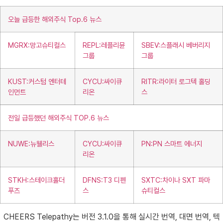
오늘 급등한 해외주식 Top.6 뉴스
MGRX:망고슈티컬스
REPL:레플리뮨
SBEV:스플래시 베버리지
그룹
그룹
KUST:커스텀 엔터테
CYCU:싸이큐
RITR:라이터 로그텍 홀딩
인먼트
리온
스
전일 급등했던 해외주식 TOP.6 뉴스
NUWE:뉴웰리스
CYCU:싸이큐
PN:PN 스마트 에너지
리온
STKH:스테이크홀더
DFNS:T3 디펜
SXTC:차이나 SXT 파마
푸즈
스
슈티컬스
CHEERS Telepathy는 버전 3.1.0을 통해 실시간 번역, 대면 번역, 텍