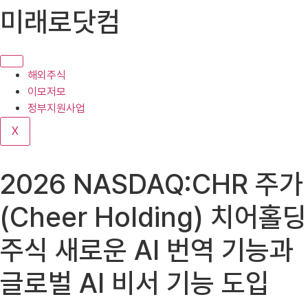
콘
미래로닷컴
텐
츠
로
건
해외주식
너
이모저모
뛰
정부지원사업
기
X
2026 NASDAQ:CHR 주가
(Cheer Holding) 치어홀딩
주식 새로운 AI 번역 기능과
글로벌 AI 비서 기능 도입