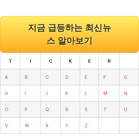
지금 급등하는 최신뉴
스 알아보기
T
I
C
K
E
R
A
B
C
D
E
F
G
H
I
J
K
L
M
N
O
P
Q
R
S
T
U
V
W
X
Y
Z