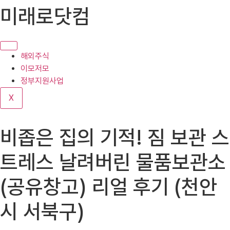
콘
미래로닷컴
텐
츠
로
건
해외주식
너
이모저모
뛰
정부지원사업
기
X
비좁은 집의 기적! 짐 보관 스
트레스 날려버린 물품보관소
(공유창고) 리얼 후기 (천안
시 서북구)