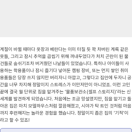
계절이 바뀔 때마다 옷장과 베란다는 이미 터질 듯 꽉 차버린 계륵 같은
옷들, 그리고 잠시 추억을 곱씹기 위해 꺼내두었다가 처치 곤란이 된 물
건들로 숨쉬기조차 버거웠던 나날들이 있었습니다. 특히나 아이들이 사
용하는 학용품이나 잠시 즐기다 넣어둔 캠핑 장비, 또는 먼지 쌓인 취미
용품들은 당장 쓰지 않지만 버리자니 아깝고, 그렇다고 집안에 두자니 공
간을 너무 차지해 정말이지 스트레스가 이만저만이 아니었죠. 이런 고민
끝에 결국 월 단위로 짐을 맡겨주는 ‘물품보관소(셀프 스토리지)’라는 신
세계를 발견하게 되었습니다. 처음에는 조금 망설였지만, 짐을 맡기고 돌
아온 집은 마치 모델하우스처럼 깔끔해졌고, 시야가 탁 트인 것처럼 마음
까지 후련해지는 놀라운 경험을 했습니다. 정말이지 좁은 집의 ‘기적’이
라고 할 수 있죠!