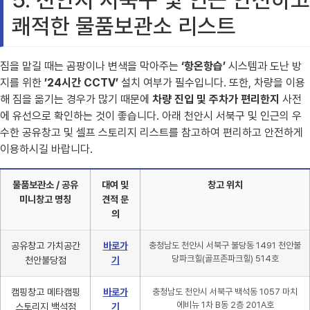
5. 천안시 서북구 및 인근 안전하고
쾌적한 물품보관소 리스트
짐을 맡길 때는 곰팡이나 변색을 막아주는
‘항온항습’
시스템과 도난 방
지를 위한
’24시간 CCTV’
설치 여부가 필수입니다. 또한, 차량을 이용
해 짐을 옮기는 경우가 많기 때문에
차량 진입 및 주차가 편리한지
사전
에 유선으로 확인하는 것이 좋습니다. 아래 천안시 서북구 및 인근의 우
수한 공유창고 및 셀프 스토리지 리스트를 참고하여 편리하고 안전하게
이용하시길 바랍니다.
물품보관소 / 공유
대여 및
창고 위치
미니창고 명칭
견적 문
의
공유창고 가치공간
바로가
충청남도 천안시 서북구 불당동 1491 천안불
당파크힐(골프존파크힐) 514호
천안불당점
기
캠핑창고 메타캠핑
바로가
충청남도 천안시 서북구 백석동 1057 마치
에비뉴 1차 B동 2층 201A호
스토리지 백석점
기