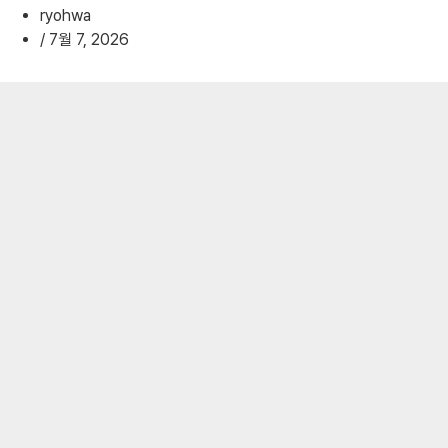
ryohwa
/
7월 7, 2026