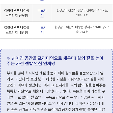
캠핑창고 메타캠핑
바로가
충청남도 천안시 동남구 신부동 543 2층,
205-1호
스토리지 신부점
기
캠핑창고 메타캠핑
바로가
충청남도 아산시 배방읍 장재리 1348 상가 1
층 214호
스토리지 배방점
기
✨ 넓어진 공간을 프리미엄으로 채우다! 삶의 질을 높여
주는 가전 렌탈 안심 연계망
부피를 많이 차지하던 계절 용품과 취미 장비들을 물품보관소에 맡
기고, 마침내 탁 트인 넓고 쾌적한 거실을 되찾으셨나요? 짐을 치워
공간의 여유가 생겼다면, 이제 그 빈자리를
‘나의 삶의 질을 높여주는
똑똑한 가전’
으로 채울 타이밍입니다. 막대한 목돈을 들여 가전을 구
매할 필요 없이, 월 소액의 구독료만으로 전문가의 꼼꼼한 관리까지
받을 수 있는
‘가전 렌탈 서비스’
가 대세입니다. 넓어진 거실을 상쾌
한 숲속 공기로 가득 채워줄
프리미엄 공기청정기 렌탈
, 늘어난 주방