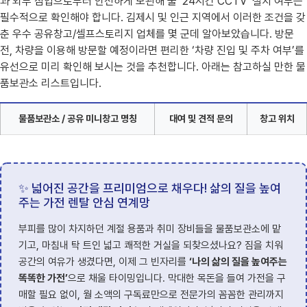
과 외부 침입으로부터 안전하게 보관해 줄 ’24시간 CCTV’ 설치 여부는
필수적으로 확인해야 합니다. 김제시 및 인근 지역에서 이러한 조건을 갖
춘 우수 공유창고/셀프스토리지 업체를 몇 군데 알아보았습니다. 방문
전, 차량을 이용해 방문할 예정이라면 편리한 ‘차량 진입 및 주차 여부’를
유선으로 미리 확인해 보시는 것을 추천합니다. 아래는 참고하실 만한 물
품보관소 리스트입니다.
물품보관소 / 공유 미니창고 명칭
대여 및 견적 문의
창고 위치
✨ 넓어진 공간을 프리미엄으로 채우다! 삶의 질을 높여
주는 가전 렌탈 안심 연계망
부피를 많이 차지하던 계절 용품과 취미 장비들을 물품보관소에 맡
기고, 마침내 탁 트인 넓고 쾌적한 거실을 되찾으셨나요? 짐을 치워
공간의 여유가 생겼다면, 이제 그 빈자리를
‘나의 삶의 질을 높여주는
똑똑한 가전’
으로 채울 타이밍입니다. 막대한 목돈을 들여 가전을 구
매할 필요 없이, 월 소액의 구독료만으로 전문가의 꼼꼼한 관리까지