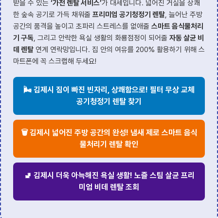
받을 수 있는
‘가전 렌탈 서비스’
가 대세입니다. 넓어진 거실을 상쾌
한 숲속 공기로 가득 채워줄
프리미엄 공기청정기 렌탈
, 늘어난 주방
공간의 품격을 높이고 초파리 스트레스를 없애줄
스마트 음식물처리
기 구독
, 그리고 안락한 욕실 생활의 화룡점정이 되어줄
자동 살균 비
데 렌탈
연계 연락망입니다. 집 안의 여유를 200% 활용하기 위해 스
마트폰에 꼭 스크랩해 두세요!
🌬️ 김제시 짐이 빠진 빈자리, 상쾌함으로! 필터 무상 교체
공기청정기 렌탈 찾기
🗑️ 김제시 넓어진 주방 공간의 완성! 냄새 제로 스마트 음식
물처리기 렌탈 확인
🚽 김제시 더욱 아늑해진 욕실 생활! 노즐 스팀 살균 프리
미엄 비데 렌탈 조회