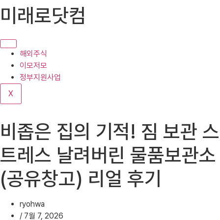
콘
미래로닷컴
텐
츠
로
건
해외주식
너
이모저모
뛰
정부지원사업
기
X
비좁은 집의 기적! 짐 보관 스
트레스 날려버린 물품보관소
(공유창고) 리얼 후기
ryohwa
/
7월 7, 2026