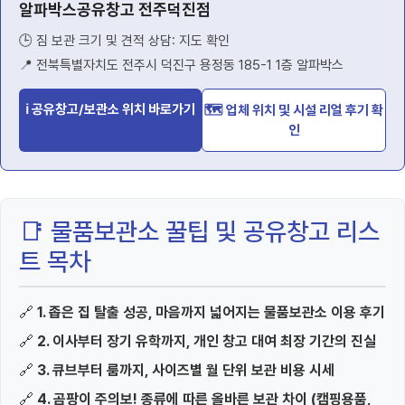
알파박스공유창고 전주덕진점
🕒 짐 보관 크기 및 견적 상담: 지도 확인
📍 전북특별자치도 전주시 덕진구 용정동 185-1 1층 알파박스
ℹ 공유창고/보관소 위치 바로가기
🗺️ 업체 위치 및 시설 리얼 후기 확
인
📑 물품보관소 꿀팁 및 공유창고 리스
트 목차
🔗
1. 좁은 집 탈출 성공, 마음까지 넓어지는 물품보관소 이용 후기
🔗
2. 이사부터 장기 유학까지, 개인 창고 대여 최장 기간의 진실
🔗
3. 큐브부터 룸까지, 사이즈별 월 단위 보관 비용 시세
🔗
4. 곰팡이 주의보! 종류에 따른 올바른 보관 차이 (캠핑용품,