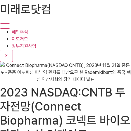
콘
미래로닷컴
텐
츠
로
건
해외주식
너
이모저모
뛰
정부지원사업
기
X
2023 NASDAQ:CNTB 투
자전망(Connect
Biopharma) 코넥트 바이오