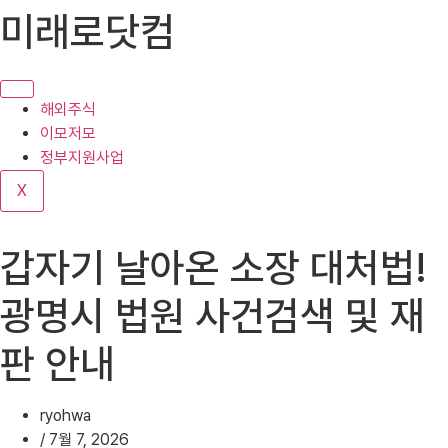
콘
미래로닷컴
텐
츠
로
건
해외주식
너
이모저모
뛰
정부지원사업
기
X
갑자기 날아온 소장 대처법!
광명시 법원 사건검색 및 재
판 안내
ryohwa
/
7월 7, 2026