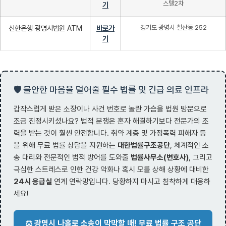
스텔2차
기
신한은행 광명시법원 ATM
바로가
경기도 광명시 철산동 252
기
🛡️ 불안한 마음을 덜어줄 필수 법률 및 긴급 의료 인프라
갑작스럽게 받은 소장이나 사건 번호로 놀란 가슴을 법원 방문으로
조금 진정시키셨나요? 법적 분쟁은 혼자 해결하기보다 전문가의 조
력을 받는 것이 훨씬 안전합니다. 취약 계층 및 가정폭력 피해자 등
을 위해 무료 법률 상담을 지원하는
대한법률구조공단
, 체계적인 소
송 대리와 전문적인 법적 방어를 도와줄
법률사무소(변호사)
, 그리고
극심한 스트레스로 인한 건강 악화나 혹시 모를 상해 상황에 대비한
24시 응급실
연계 연락망입니다. 당황하지 마시고 침착하게 대응하
세요!
⚖️ 광명시 나홀로 소송이 막막할 때! 무료 법률 구조 공단