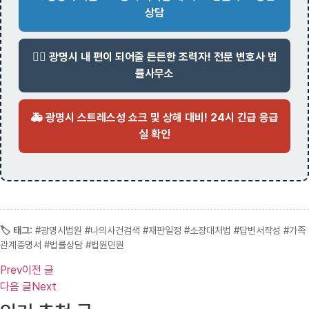
상담
👨‍⚖️ 광명시 내 편이 되어줄 든든한 조력자! 전문 변호사 법
률사무소
🚑 광명시 스트레스성 쇼크 및 상해 대비! 24시 긴급 응급
실 확인
🏷️ 태그:
#광명시법원 #나의사건검색 #재판일정 #소장대처법 #답변서작성 #가족
관계증명서 #법률상담 #법원민원
Prev
이전 글
다음 글
Next