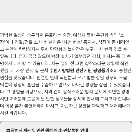
평범한 일상이 송두리째 흔들리는 순간, 예상치 못한 우편함 속의 ‘소
장’이나 경찰/검찰 조사 후 날아온 ‘사건 번호’ 통지서. 심장이 쿵 내려앉
고 눈앞이 캄캄해지는 듯한 막막함과 불안감은 누구나 한 번쯤 겪을 수
있습니다. 혼자 끙끙 앓으며 밤잠 설치기 일쑤였던 경험, 이제는 좀 더 현
명하게 대처할 수 있습니다. 저는 얼마 전 그런 갑작스러운 상황에 직면
했을 때, 가장 먼저 집 근처
수원지방법원 안산지원 광명등기소
의 종합민
원실을 찾았습니다. 친절한 안내 직원분과 무료 법률 상담 창구의 도움
덕분에 당장의 혼란을 수습하고 앞으로 나아갈 방향을 잡을 수 있었습니
다. 그 경험을 바탕으로, 저와 같이 갑작스러운 법적 문제에 직면한 광명
시민 여러분께 도움이 될 만한 정보들을 상세히 안내해 드리고자 합니다.
더 이상 혼자 불안해하지 마시고, 차근차근 상황을 파악하고 대처해나가
시길 바랍니다.
⚖️ 광명시 재판 및 민원 행정 처리! 관할 법원 안내