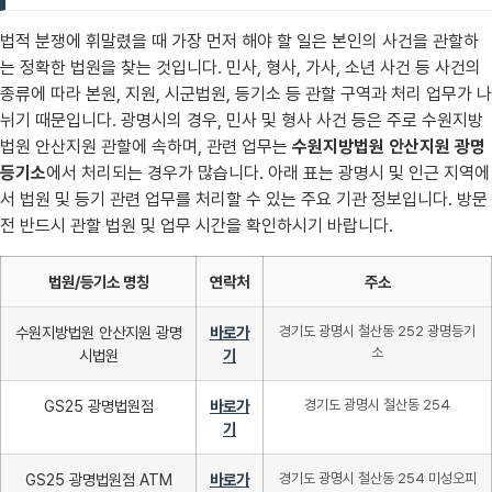
법적 분쟁에 휘말렸을 때 가장 먼저 해야 할 일은 본인의 사건을 관할하
는 정확한 법원을 찾는 것입니다. 민사, 형사, 가사, 소년 사건 등 사건의
종류에 따라 본원, 지원, 시군법원, 등기소 등 관할 구역과 처리 업무가 나
뉘기 때문입니다. 광명시의 경우, 민사 및 형사 사건 등은 주로 수원지방
법원 안산지원 관할에 속하며, 관련 업무는
수원지방법원 안산지원 광명
등기소
에서 처리되는 경우가 많습니다. 아래 표는 광명시 및 인근 지역에
서 법원 및 등기 관련 업무를 처리할 수 있는 주요 기관 정보입니다. 방문
전 반드시 관할 법원 및 업무 시간을 확인하시기 바랍니다.
법원/등기소 명칭
연락처
주소
수원지방법원 안산지원 광명
바로가
경기도 광명시 철산동 252 광명등기
소
시법원
기
GS25 광명법원점
바로가
경기도 광명시 철산동 254
기
GS25 광명법원점 ATM
바로가
경기도 광명시 철산동 254 미성오피