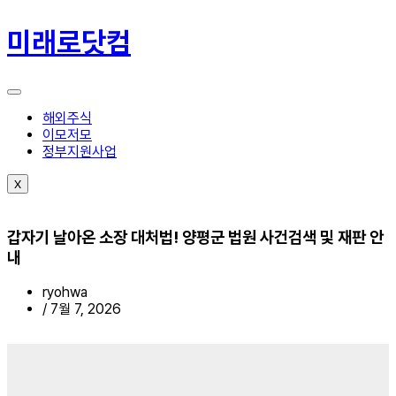
콘
텐
미래로닷컴
츠
로
건
너
뛰
해외주식
기
이모저모
정부지원사업
X
갑자기 날아온 소장 대처법! 양평군 법원 사건검색 및 재판 안
내
ryohwa
/
7월 7, 2026