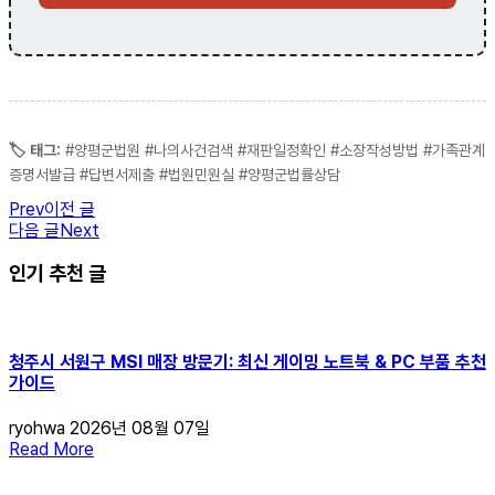
🏷️ 태그:
#양평군법원 #나의사건검색 #재판일정확인 #소장작성방법 #가족관계
증명서발급 #답변서제출 #법원민원실 #양평군법률상담
Prev
이전 글
다음 글
Next
인기 추천 글
청주시 서원구 MSI 매장 방문기: 최신 게이밍 노트북 & PC 부품 추천
가이드
ryohwa
2026년 08월 07일
Read More