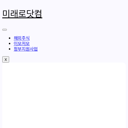
콘
텐
미래로닷컴
츠
로
건
너
뛰
해외주식
기
이모저모
정부지원사업
X