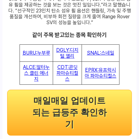
유 휠을 제공하는 것을 보는 것은 멋진 일입니다.”라고 말했습니
다. “선구적인 23인치 탄소 섬유 휠 옵션은 핸들링, 가속 및 주행
품질을 개선하여, 비부하 회전 질량을 크게 줄여 Range Rover
SV의 성능을 높입니다.”
같이 주목 받고있는 종목 확인하기
DGLY:디지
BURU:누부루
SNAL:스네일
털 엘리
ALCE:알터누
CDT:콘딧
EPRX:유프락시
스 클린 에너
파마슈티컬
아 파마슈티컬스
지
스
매일매일 업데이트
되는 급등주 확인하
기