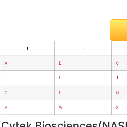
T
I
A
B
C
H
I
J
O
P
Q
V
W
X
Cytek Biosciences