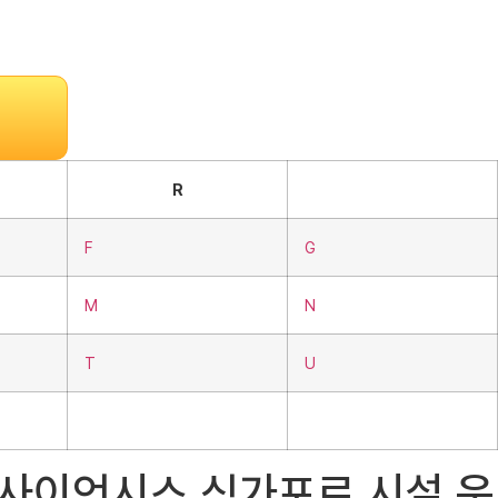
R
F
G
M
N
T
U
바이오사이언시스 싱가포르 시설 운