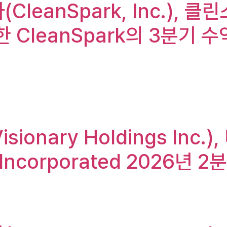
(CleanSpark, Inc.), 
 대한 CleanSpark의 3분기 
isionary Holdings In
on Incorporated 2026년