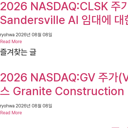
2026 NASDAQ:CLSK 주가
Sandersville AI 임대에
ryohwa
2026년 08월 08일
Read More
즐겨찾는 글
2026 NASDAQ:GV 주가(V
스 Granite Constructi
ryohwa
2026년 08월 08일
Read More