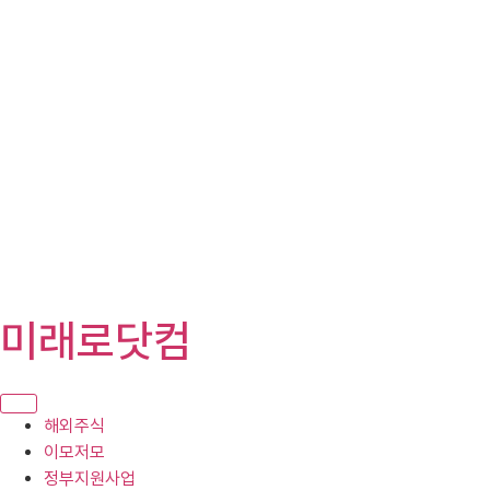
콘
미래로닷컴
텐
츠
로
건
해외주식
너
이모저모
뛰
정부지원사업