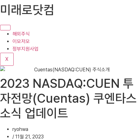
콘
미래로닷컴
텐
츠
로
건
해외주식
너
이모저모
뛰
정부지원사업
기
X
2023 NASDAQ:CUEN 투
자전망(Cuentas) 쿠엔타스
소식 업데이트
ryohwa
/
11월 21, 2023