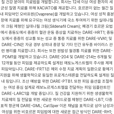
질 건강 분야의 치료법을 개발합니다. 회사는 12세 이상 여성 환자의 세
균성 질염 치료를 위해 XACIATO를 제공합니다. 호르몬이 없는 월간 질
내 피임약인 오바프렌(Ovaprene)을 개발하고 있습니다. 여성 성적 흥분
장애 치료를 위해 요구되는 여성 생식기에 국소 투여하기 위한 실데나필
의 크림 제형인 실데나필 크림(Sildenafil Cream); 폐경기 호르몬 요법
에서 중등도에서 중증의 혈관 운동 증상을 치료하는 DARE-HRT1; 중등
도에서 중증의 성교통 또는 성교 중 통증 치료를 위한 DARE-VVA1; 및
DARE-CIN은 자궁 경부 상피내 종양 및 기타 인간 유두종 바이러스 관
련 병리를 치료합니다. 회사는 또한 원발성 월경통 치료를 위한 DARE-
PDM1을 개발하고 있습니다. DARE-204 및 DARE-214는 6개월 및
12개월 동안 피임을 제공하도록 설계된 에토노게스트렐의 주사용 제제
피임약입니다. DARE-FRT1은 체외 수정 치료 계획의 일환으로 황체기
지원을 위해 생물학적으로 동일한 프로게스테론을 전달하도록 설계된 질
내 링입니다. 조산 예방을 위한 DARE-PTB1. 또한 피임 옵션을 조절하
는 여성 중심 설계로 레보노르게스트렐을 전달하는 피임 임플란트인
DARE-LARC1을 개발 중입니다. 질 건강을 지원하기 위한 생생물학적
치료제의 질 전달을 위한 새로운 하이드로겔 제형인 DARE-LBT; 다중
표적 항균제 DARE-GML; CatSper 이온 채널을 표적으로 삼아 남성과
여성을 위한 비호르몬 피임법에 대한 새로운 접근 방식인 DARE-RH1;