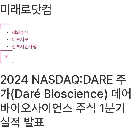
콘
미래로닷컴
텐
츠
로
건
해외주식
너
이모저모
뛰
정부지원사업
기
X
2024 NASDAQ:DARE 주
가(Daré Bioscience) 데어
바이오사이언스 주식 1분기
실적 발표