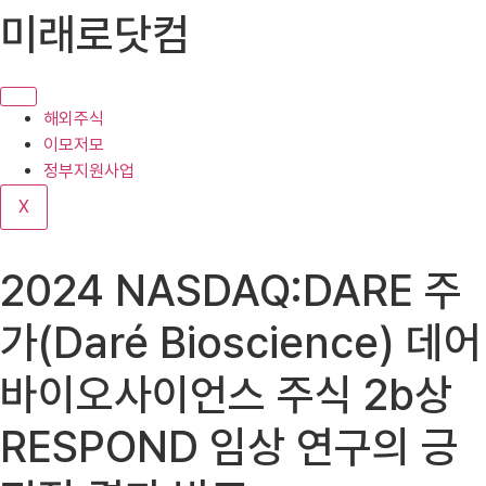
콘
미래로닷컴
텐
츠
로
건
해외주식
너
이모저모
뛰
정부지원사업
기
X
2024 NASDAQ:DARE 주
가(Daré Bioscience) 데어
바이오사이언스 주식 2b상
RESPOND 임상 연구의 긍