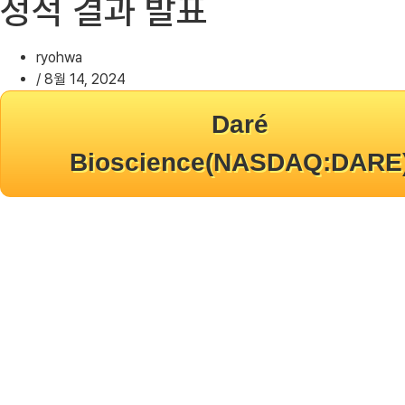
정적 결과 발표
ryohwa
/
8월 14, 2024
Daré
Bioscience(NASDAQ:DARE