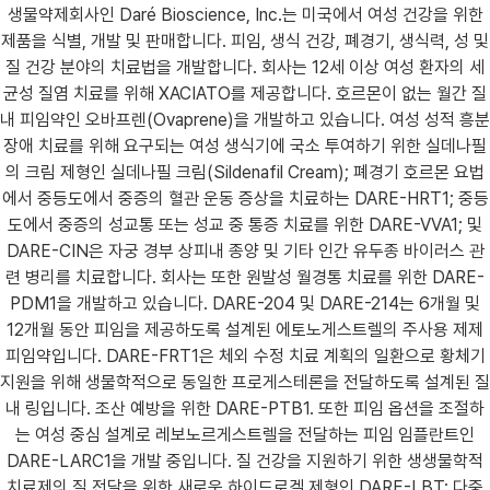
생물약제회사인 Daré Bioscience, Inc.는 미국에서 여성 건강을 위한
제품을 식별, 개발 및 판매합니다. 피임, 생식 건강, 폐경기, 생식력, 성 및
질 건강 분야의 치료법을 개발합니다. 회사는 12세 이상 여성 환자의 세
균성 질염 치료를 위해 XACIATO를 제공합니다. 호르몬이 없는 월간 질
내 피임약인 오바프렌(Ovaprene)을 개발하고 있습니다. 여성 성적 흥분
장애 치료를 위해 요구되는 여성 생식기에 국소 투여하기 위한 실데나필
의 크림 제형인 실데나필 크림(Sildenafil Cream); 폐경기 호르몬 요법
에서 중등도에서 중증의 혈관 운동 증상을 치료하는 DARE-HRT1; 중등
도에서 중증의 성교통 또는 성교 중 통증 치료를 위한 DARE-VVA1; 및
DARE-CIN은 자궁 경부 상피내 종양 및 기타 인간 유두종 바이러스 관
련 병리를 치료합니다. 회사는 또한 원발성 월경통 치료를 위한 DARE-
PDM1을 개발하고 있습니다. DARE-204 및 DARE-214는 6개월 및
12개월 동안 피임을 제공하도록 설계된 에토노게스트렐의 주사용 제제
피임약입니다. DARE-FRT1은 체외 수정 치료 계획의 일환으로 황체기
지원을 위해 생물학적으로 동일한 프로게스테론을 전달하도록 설계된 질
내 링입니다. 조산 예방을 위한 DARE-PTB1. 또한 피임 옵션을 조절하
는 여성 중심 설계로 레보노르게스트렐을 전달하는 피임 임플란트인
DARE-LARC1을 개발 중입니다. 질 건강을 지원하기 위한 생생물학적
치료제의 질 전달을 위한 새로운 하이드로겔 제형인 DARE-LBT; 다중