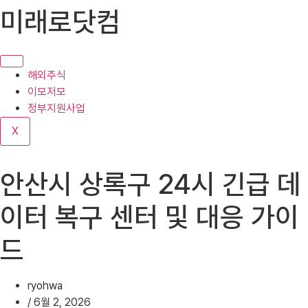
콘
미래로닷컴
텐
츠
로
건
해외주식
너
이모저모
뛰
정부지원사업
기
X
안산시 상록구 24시 긴급 데
이터 복구 센터 및 대응 가이
드
ryohwa
/
6월 2, 2026