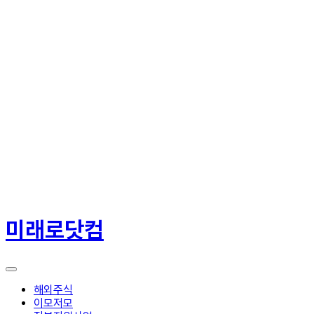
콘
텐
미래로닷컴
츠
로
건
너
뛰
해외주식
기
이모저모