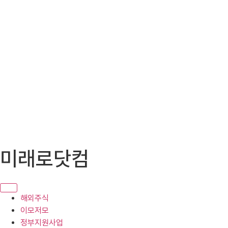
콘
미래로닷컴
텐
츠
로
건
해외주식
너
이모저모
뛰
정부지원사업