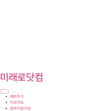
콘
미래로닷컴
텐
츠
로
건
해외주식
너
이모저모
뛰
정부지원사업