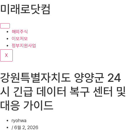
콘
미래로닷컴
텐
츠
로
건
해외주식
너
이모저모
뛰
정부지원사업
기
X
강원특별자치도 양양군 24
시 긴급 데이터 복구 센터 및
대응 가이드
ryohwa
/
6월 2, 2026