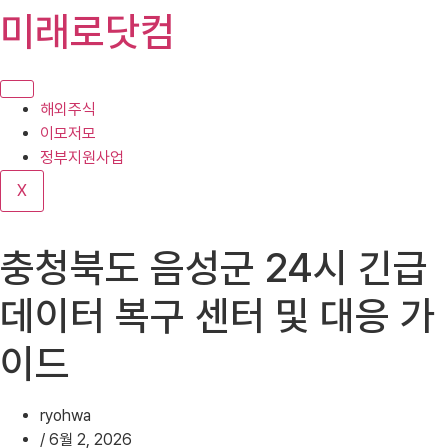
콘
미래로닷컴
텐
츠
로
건
해외주식
너
이모저모
뛰
정부지원사업
기
X
충청북도 음성군 24시 긴급
데이터 복구 센터 및 대응 가
이드
ryohwa
/
6월 2, 2026