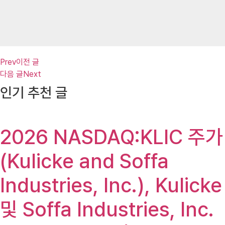
Prev
이전 글
다음 글
Next
인기 추천 글
2026 NASDAQ:KLIC 주가
(Kulicke and Soffa
Industries, Inc.), Kulicke
및 Soffa Industries, Inc.