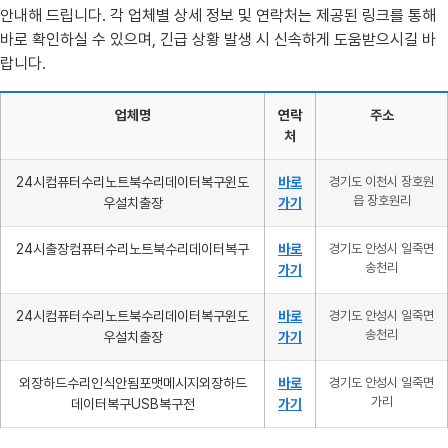
안내해 드립니다. 각 업체별 상세 정보 및 연락처는 제공된 링크를 통해
바로 확인하실 수 있으며, 긴급 상황 발생 시 신속하게 도움받으시길 바
랍니다.
업체명
연락
주소
처
24시컴퓨터수리노트북수리데이터복구윈도
바로
경기도 이천시 장호원
읍 장호원리
우설치출장
가기
24시출장컴퓨터수리노트북수리데이터복구
바로
경기도 안성시 일죽면
송천리
가기
24시컴퓨터수리노트북수리데이터복구윈도
바로
경기도 안성시 일죽면
송천리
우설치출장
가기
외장하드수리인식안됨포맷메시지외장하드
바로
경기도 안성시 일죽면
가리
데이터복구USB복구전
가기