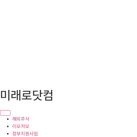
콘
미래로닷컴
텐
츠
로
건
해외주식
너
이모저모
뛰
정부지원사업