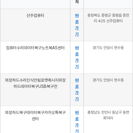
처
선주컴퓨터
바
충청북도 증평군 증평읍 증천
리 425 선주컴퓨터
로
가
기
컴퓨터수리데이터복구노트북AS센터
바
경기도 안성시 현수동
로
가
기
외장하드수리인식안됨포맷메시지외장
바
경기도 안성시 현수동
하드데이터복구USB복구전
로
가
기
외장하드복구데이터복구카카오톡복구
바
충청남도 천안시 동남구 동면
화덕리
센터
로
가
기