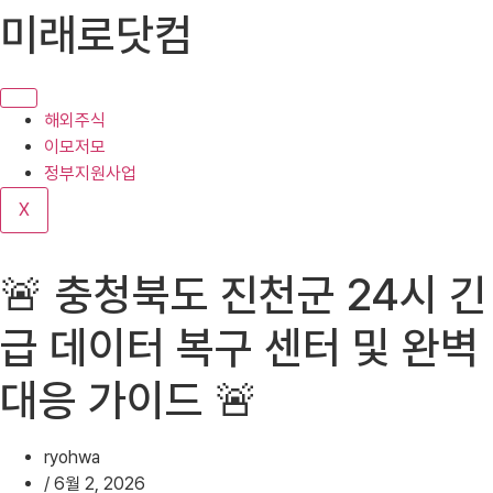
콘
미래로닷컴
텐
츠
로
건
해외주식
너
이모저모
뛰
정부지원사업
기
X
🚨 충청북도 진천군 24시 긴
급 데이터 복구 센터 및 완벽
대응 가이드 🚨
ryohwa
/
6월 2, 2026