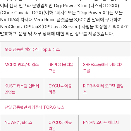
이터 센터 인프라 운영업체인 Digi Power X Inc.(나스닥: DGXX)
(Cboe Canada: DGX)(이하 “회사” 또는 “Digi Power X”)는 오늘
NVIDIA의 차세대 Vera Rubin 플랫폼을 3,500만 달러에 구매하여
NeoCloudz GPUaaS(GPU as a Service) 사업을 확장할 계획이라고
발표하고, 운영 및 재무 상태에 대한 최신 정보를 제공했습니다.
오늘 급등한 해외주식 Top.6 뉴스
MGRX:망고슈티컬스
REPL:레플리뮨
SBEV:스플래시 베버리지
그룹
그룹
KUST:커스텀 엔터테
CYCU:싸이큐
RITR:라이터 로그텍 홀딩
인먼트
리온
스
전일 급등했던 해외주식 TOP.6 뉴스
NUWE:뉴웰리스
CYCU:싸이큐
PN:PN 스마트 에너지
리온