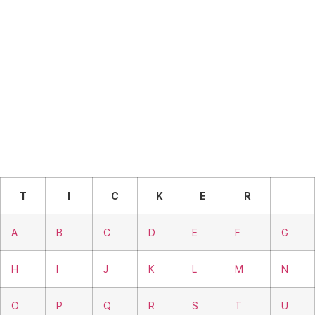
T
I
C
K
E
R
A
B
C
D
E
F
G
H
I
J
K
L
M
N
O
P
Q
R
S
T
U