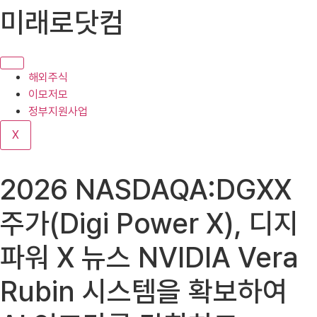
콘
미래로닷컴
텐
츠
로
건
해외주식
너
이모저모
뛰
정부지원사업
기
X
2026 NASDAQA:DGXX
주가(Digi Power X), 디지
파워 X 뉴스 NVIDIA Vera
Rubin 시스템을 확보하여