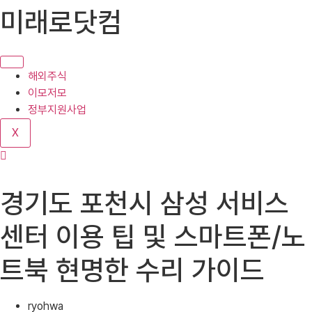
콘
미래로닷컴
텐
츠
로
건
해외주식
너
이모저모
뛰
정부지원사업
기
X
경기도 포천시 삼성 서비스
센터 이용 팁 및 스마트폰/노
트북 현명한 수리 가이드
ryohwa