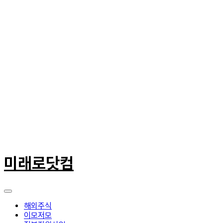
콘
텐
미래로닷컴
츠
로
건
너
뛰
해외주식
기
이모저모