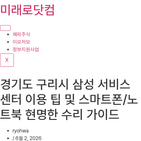
콘
미래로닷컴
텐
츠
로
건
해외주식
너
이모저모
뛰
정부지원사업
기
X
경기도 구리시 삼성 서비스
센터 이용 팁 및 스마트폰/노
트북 현명한 수리 가이드
ryohwa
/
6월 2, 2026