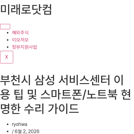
콘
미래로닷컴
텐
츠
로
건
해외주식
너
이모저모
뛰
정부지원사업
기
X
부천시 삼성 서비스센터 이
용 팁 및 스마트폰/노트북 현
명한 수리 가이드
ryohwa
/
6월 2, 2026