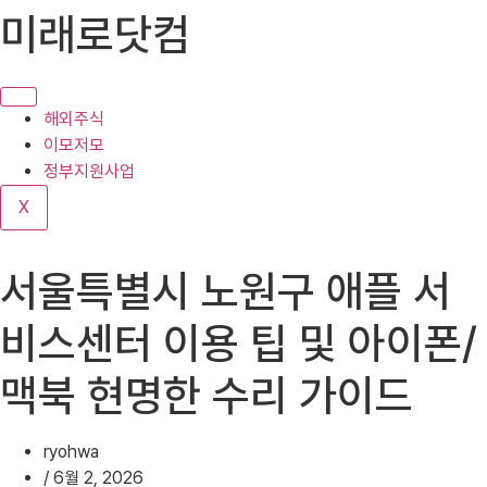
콘
미래로닷컴
텐
츠
로
건
해외주식
너
이모저모
뛰
정부지원사업
기
X
서울특별시 노원구 애플 서
비스센터 이용 팁 및 아이폰/
맥북 현명한 수리 가이드
ryohwa
/
6월 2, 2026