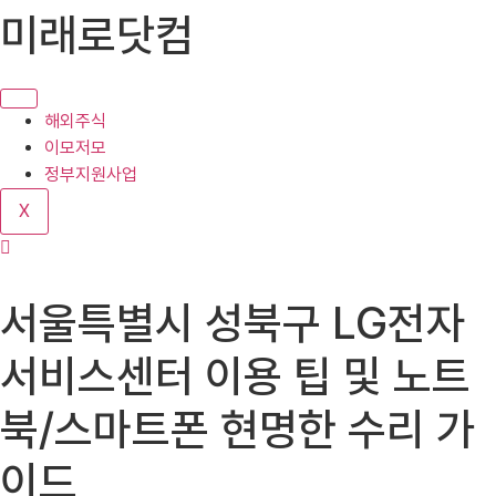
콘
미래로닷컴
텐
츠
로
건
해외주식
너
이모저모
뛰
정부지원사업
기
X
서울특별시 성북구 LG전자
서비스센터 이용 팁 및 노트
북/스마트폰 현명한 수리 가
이드