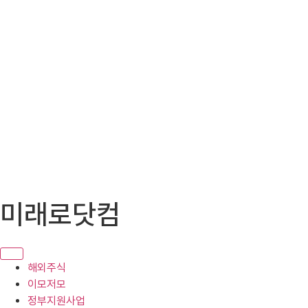
콘
미래로닷컴
텐
츠
로
건
해외주식
너
이모저모
뛰
정부지원사업