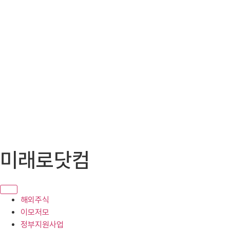
콘
미래로닷컴
텐
츠
로
건
해외주식
너
이모저모
뛰
정부지원사업