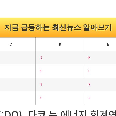
지금 급등하는 최신뉴스 알아보기
C
K
E
D
E
K
L
R
S
Y
Z
SE:DQ), 다코 뉴 에너지 회