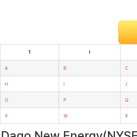
T
I
A
B
C
H
I
J
O
P
Q
V
W
X
Daqo New Energy(NY