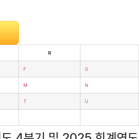
R
F
G
M
N
T
U
계연도 4분기 및 2025 회계연도