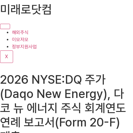
콘
미래로닷컴
텐
츠
로
건
해외주식
너
이모저모
뛰
정부지원사업
기
X
2026 NYSE:DQ 주가
(Daqo New Energy), 다
코 뉴 에너지 주식 회계연도
연례 보고서(Form 20-F)