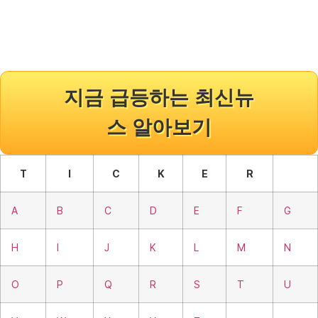
지금 급등하는 최신뉴
스 알아보기
T
I
C
K
E
R
A
B
C
D
E
F
G
H
I
J
K
L
M
N
O
P
Q
R
S
T
U