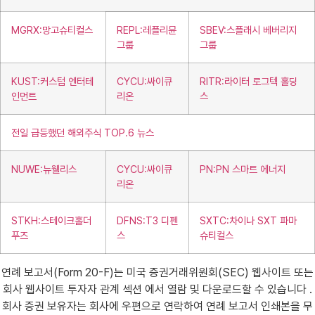
MGRX:망고슈티컬스
REPL:레플리뮨
SBEV:스플래시 베버리지
그룹
그룹
KUST:커스텀 엔터테
CYCU:싸이큐
RITR:라이터 로그텍 홀딩
인먼트
리온
스
전일 급등했던 해외주식 TOP.6 뉴스
NUWE:뉴웰리스
CYCU:싸이큐
PN:PN 스마트 에너지
리온
STKH:스테이크홀더
DFNS:T3 디펜
SXTC:차이나 SXT 파마
푸즈
스
슈티컬스
연례 보고서(Form 20-F)는 미국 증권거래위원회(SEC) 웹사이트 또는
회사 웹사이트 투자자 관계 섹션 에서 열람 및 다운로드할 수 있습니다 .
회사 증권 보유자는 회사에 우편으로 연락하여 연례 보고서 인쇄본을 무