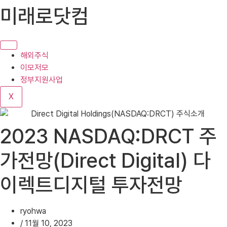
콘
미래로닷컴
텐
츠
로
건
해외주식
너
이모저모
뛰
정부지원사업
기
X
2023 NASDAQ:DRCT 주
가전망(Direct Digital) 다
이렉트디지털 투자전망
ryohwa
/
11월 10, 2023