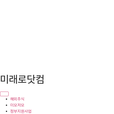
콘
미래로닷컴
텐
츠
로
건
해외주식
너
이모저모
뛰
정부지원사업