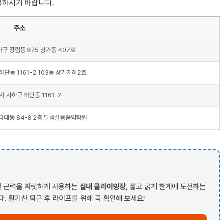
고하시기 바랍니다.
주소
구 장림동 875 상가동 407호
단동 1161-2 103동 상가지하2호
 사하구 하단동 1161-2
다대동 84-8 2층 달샘실용음악학원
전신 근력을 짜릿하게 사용하는
실내 클라이밍장
, 짧고 굵게 한계에 도전하는
. 활기찬 퇴근 후 라이프를 위해 꼭 확인해 보세요!