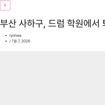
기
X
부산 사하구, 드럼 학원에서
ryohwa
/
7월 7, 2026