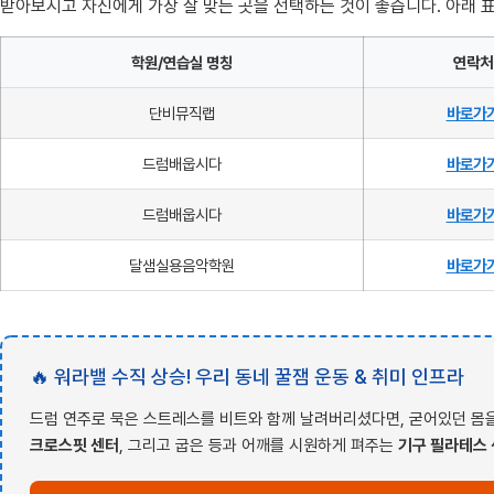
받아보시고 자신에게 가장 잘 맞는 곳을 선택하는 것이 좋습니다. 아래 
학원/연습실 명칭
연락처
단비뮤직랩
바로가
드럼배웁시다
바로가
드럼배웁시다
바로가
달샘실용음악학원
바로가
🔥 워라밸 수직 상승! 우리 동네 꿀잼 운동 & 취미 인프라
드럼 연주로 묵은 스트레스를 비트와 함께 날려버리셨다면, 굳어있던 몸을
크로스핏 센터
, 그리고 굽은 등과 어깨를 시원하게 펴주는
기구 필라테스