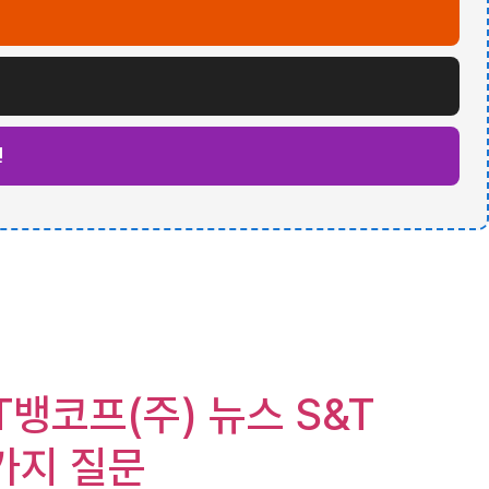
인
S&T뱅코프(주) 뉴스 S&T
5가지 질문