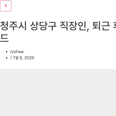
기
X
청주시 상당구 직장인, 퇴근 
드
ryohwa
/
7월 8, 2026