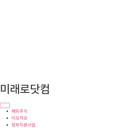
콘
미래로닷컴
텐
츠
로
건
해외주식
너
이모저모
뛰
정부지원사업