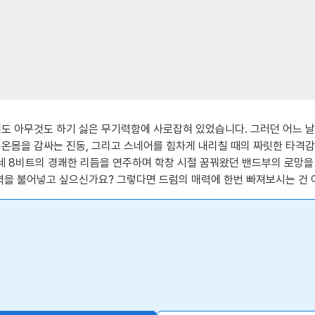
에도 아무것도 하기 싫은 무기력함에 사로잡혀 있었습니다. 그러던 어느 날
 온몸을 감싸는 진동, 그리고 스네어를 힘차게 내리칠 때의 짜릿한 타격
세 8비트의 경쾌한 리듬을 연주하며 학창 시절 꿈꿔왔던 밴드부의 로망을
활력을 불어넣고 싶으신가요? 그렇다면 드럼의 매력에 한번 빠져보시는 건