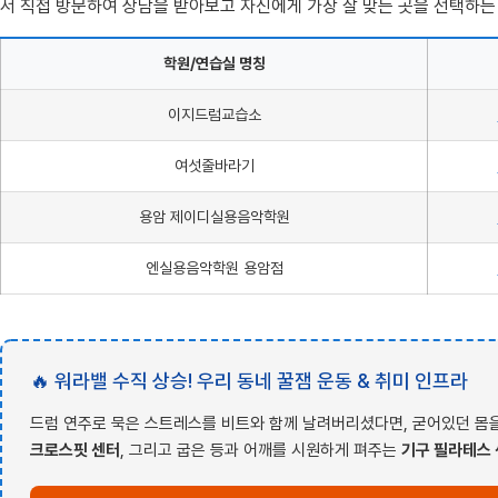
서 직접 방문하여 상담을 받아보고 자신에게 가장 잘 맞는 곳을 선택하는
학원/연습실 명칭
이지드럼교습소
여섯줄바라기
용암 제이디실용음악학원
엔실용음악학원 용암점
🔥 워라밸 수직 상승! 우리 동네 꿀잼 운동 & 취미 인프라
드럼 연주로 묵은 스트레스를 비트와 함께 날려버리셨다면, 굳어있던 몸을
크로스핏 센터
, 그리고 굽은 등과 어깨를 시원하게 펴주는
기구 필라테스