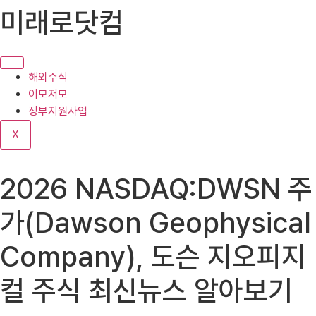
콘
미래로닷컴
텐
츠
로
건
해외주식
너
이모저모
뛰
정부지원사업
기
X
2026 NASDAQ:DWSN 주
가(Dawson Geophysical
Company), 도슨 지오피지
컬 주식 최신뉴스 알아보기