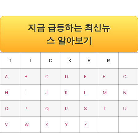
지금 급등하는 최신뉴
스 알아보기
T
I
C
K
E
R
A
B
C
D
E
F
G
H
I
J
K
L
M
N
O
P
Q
R
S
T
U
V
W
X
Y
Z