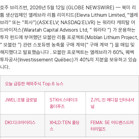
호주 브리즈번, 2026년 5월 12일 (GLOBE NEWSWIRE) — 북미 리
튬 생산업체인 엘레브라 리튬 리미티드(Elevra Lithium Limited, “엘레
브라” 또는 “회사”)(ASX:ELV; NASDAQ:ELVR) 는 워라타 캐피탈 어
드바이저스(Waratah Capital Advisors Ltd, “ 워라타 ”) 가 운용하는
투자 펀드에 부여했던 모블란 리튬 프로젝트(Moblan Lithium Project,
“ 모블란 ”) 관련 스포듀멘 농축물 구매 계약(“ 구매 계약 ”) 을 매입 및
해지했다고 발표했습니다 . 모블란 프로젝트는 엘레브라가 60%, 퀘벡
투자공사(Investissement Québec)가 40%의 지분을 보유하고 있습
니다.
오늘 급등한 해외주식 Top.6 뉴스
JWEL:조웰 글로벌
STKH:스테이크
ZJYL:진 메디컬 인터내셔
홀더푸즈
널
DKI:다크아이리스
XHLD:TEN 홀딩
FEMA: 5E 어드밴스드머
스
터리얼즈