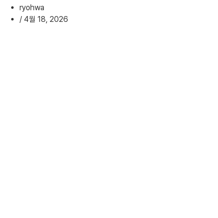
ryohwa
/
4월 18, 2026