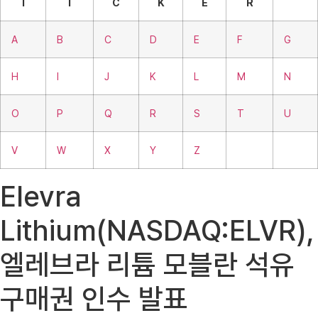
T
I
C
K
E
R
A
B
C
D
E
F
G
H
I
J
K
L
M
N
O
P
Q
R
S
T
U
V
W
X
Y
Z
Elevra
Lithium(NASDAQ:ELVR),
엘레브라 리튬 모블란 석유
구매권 인수 발표