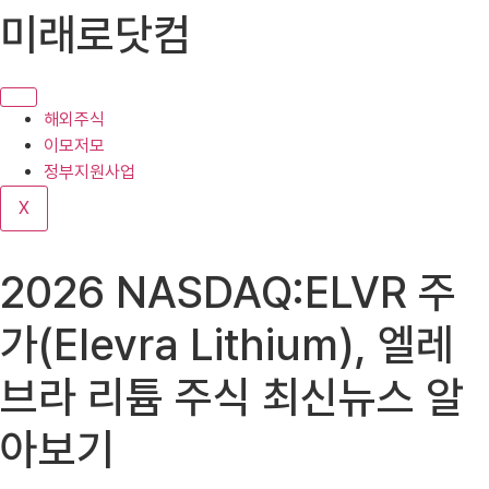
콘
미래로닷컴
텐
츠
로
건
해외주식
너
이모저모
뛰
정부지원사업
기
X
2026 NASDAQ:ELVR 주
가(Elevra Lithium), 엘레
브라 리튬 주식 최신뉴스 알
아보기