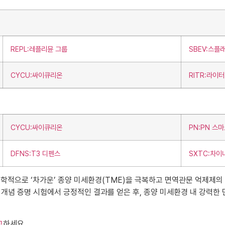
REPL:레플리뮨 그룹
SBEV:스플
CYCU:싸이큐리온
RITR:라이
CYCU:싸이큐리온
PN:PN 스
DFNS:T3 디펜스
SXTC:차이
면역학적으로 ‘차가운’ 종양 미세환경(TME)을 극복하고 면역관문 억제제
 개념 증명 시험에서 긍정적인 결과를 얻은 후, 종양 미세환경 내 강력한
고
하세요.