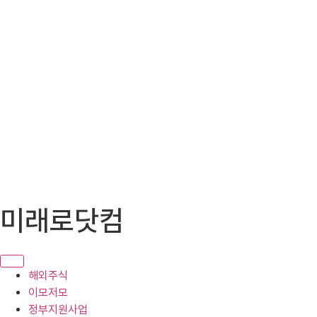
콘
미래로닷컴
텐
츠
로
건
해외주식
너
이모저모
뛰
정부지원사업