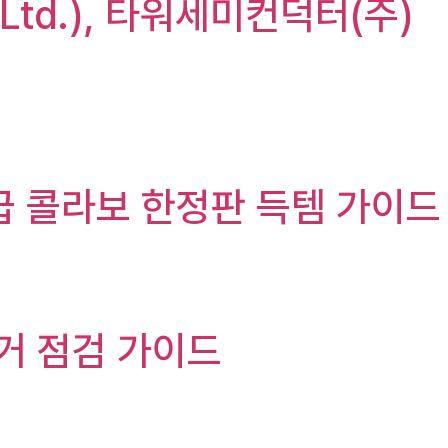
r Ltd.), 타워세미컨덕터(주)
급 콜라보 한정판 득템 가이드
전거 점검 가이드