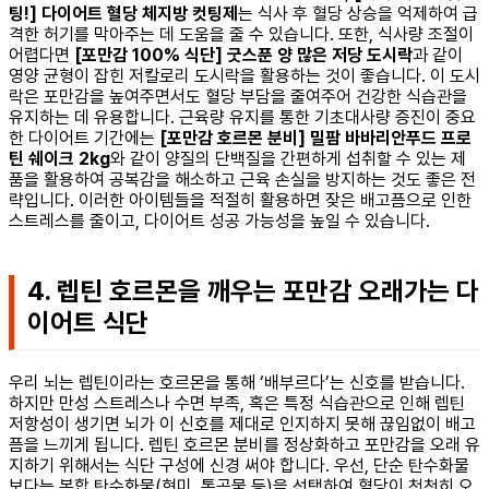
팅!] 다이어트 혈당 체지방 컷팅제
는 식사 후 혈당 상승을 억제하여 급
격한 허기를 막아주는 데 도움을 줄 수 있습니다. 또한, 식사량 조절이
어렵다면
[포만감 100% 식단] 굿스푼 양 많은 저당 도시락
과 같이
영양 균형이 잡힌 저칼로리 도시락을 활용하는 것이 좋습니다. 이 도시
락은 포만감을 높여주면서도 혈당 부담을 줄여주어 건강한 식습관을
유지하는 데 유용합니다. 근육량 유지를 통한 기초대사량 증진이 중요
한 다이어트 기간에는
[포만감 호르몬 분비] 밀팜 바바리안푸드 프로
틴 쉐이크 2kg
와 같이 양질의 단백질을 간편하게 섭취할 수 있는 제
품을 활용하여 공복감을 해소하고 근육 손실을 방지하는 것도 좋은 전
략입니다. 이러한 아이템들을 적절히 활용하면 잦은 배고픔으로 인한
스트레스를 줄이고, 다이어트 성공 가능성을 높일 수 있습니다.
4. 렙틴 호르몬을 깨우는 포만감 오래가는 다
이어트 식단
우리 뇌는 렙틴이라는 호르몬을 통해 ‘배부르다’는 신호를 받습니다.
하지만 만성 스트레스나 수면 부족, 혹은 특정 식습관으로 인해 렙틴
저항성이 생기면 뇌가 이 신호를 제대로 인지하지 못해 끊임없이 배고
픔을 느끼게 됩니다. 렙틴 호르몬 분비를 정상화하고 포만감을 오래 유
지하기 위해서는 식단 구성에 신경 써야 합니다. 우선, 단순 탄수화물
보다는 복합 탄수화물(현미, 통곡물 등)을 선택하여 혈당이 천천히 오