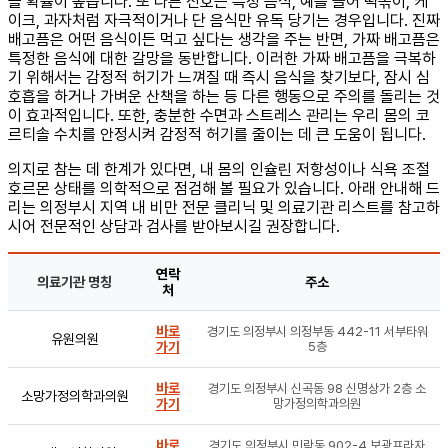
을 확률이 높습니다. 또 다른 신호는 특정 음식, 예를 들어 떡볶이, 케
이크, 과자처럼 자극적이거나 단 음식만 유독 당기는 경우입니다. 진짜
배고픔은 어떤 음식이든 먹고 싶다는 생각을 주는 반면, 가짜 배고픔은
특정한 음식에 대한 갈망을 동반합니다. 이러한 가짜 배고픔을 극복하
기 위해서는 감정적 허기가 느껴질 때 즉시 음식을 찾기보다, 잠시 심
호흡을 하거나 가벼운 산책을 하는 등 다른 행동으로 주의를 돌리는 것
이 효과적입니다. 또한, 충분한 수면과 스트레스 관리는 우리 몸의 코
르티솔 수치를 안정시켜 감정적 허기를 줄이는 데 큰 도움이 됩니다.
의지로 참는 데 한계가 있다면, 내 몸의 인슐린 저항성이나 식욕 조절
호르몬 상태를 의학적으로 점검해 볼 필요가 있습니다. 아래 안내해 드
리는 의정부시 지역 내 비만 전문 클리닉 및 의료기관 리스트를 참고하
시어 전문적인 상담과 검사를 받아보시길 권장합니다.
연락
의료기관 명칭
주소
처
바로
경기도 의정부시 의정부동 442-11 서부타워
유원의원
가기
5층
바로
경기도 의정부시 신곡동 98 신명상가 2층 소
소망가정의학과의원
가기
망가정의학과의원
바로
경기도 의정부시 민락동 902-4 보광프라자