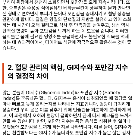
부하여 위장에서 천천히 소화되면서 포만감을 오래 지속시킵니다. 또
한, 오트밀은 수용성 식이섬유인 베타글루칸이 풍부하여 물과 만나면
젤 형태로 변하면서 부피가 늘어나 포만감을 증대시키고 혈당 상승을
완만하게 합니다. 달걀은 양질의 단백질과 지방을 함유하고 있어 소화
하는 데 시간이 오래 걸리므로 식사 후 만족감을 높여주고, 생선 역시
단백질 함량이 높아 포만감을 느끼게 하는 데 도움을 줍니다. 이러한
음식들은 몸에 필요한 영양소를 공급하면서도 불필요한 식욕을 억제
하는 데 효과적이어서, 다이어트 식단에 적극적으로 활용하는 것이 좋
습니다.
2. 혈당 관리의 핵심, GI지수와 포만감 지수
의 결정적 차이
많은 분들이 GI지수(Glycemic Index)와 포만감 지수(Satiety
Index)를 혼동하곤 합니다. GI지수는 음식이 섭취되었을 때 혈당을 얼
마나 빠르고 높게 올리는지를 나타내는 지표입니다. 혈당이 급격하게
상승하면 우리 몸은 이를 낮추기 위해 인슐린을 과도하게 분비하게 되
고, 이 과정에서 오히려 혈당이 급락하면서 금세 다시 배고픔을 느끼게
만들 수 있습니다. 반면, 포만감 지수는 특정 음식을 섭취한 후 얼마나
오랫동안 포만감을 느끼게 하는지를 나타냅니다. 예를 들어, GI지수가
낮은 흰쌀밥보다는 GI지수가 높더라도 포만감 지수가 높은 삶은 감자