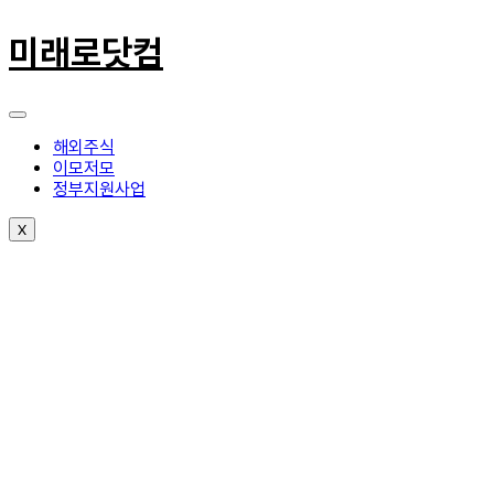
콘
텐
미래로닷컴
츠
로
건
너
뛰
해외주식
기
이모저모
정부지원사업
X