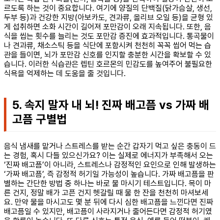
르도록 하는 것이 중요합니다. 여기에 양질의 단백질(닭가슴살, 생선,
두부 등)과 건강한 지방(아보카도, 견과류, 올리브 오일 등)을 균형 있
게 섭취하면 소화 시간이 길어져 포만감이 오래 지속됩니다. 또한, 음
식을 씹는 횟수를 늘리는 것도 포만감 증진에 효과적입니다. 통곡물이
나 견과류, 채소스틱 등을 식단에 포함시켜 천천히 꼭꼭 씹어 먹는 습
관을 들이면, 뇌가 포만감 신호를 인지할 충분한 시간을 확보할 수 있
습니다. 이러한 식습관은 렙틴 호르몬의 민감도를 높여주어 불필요한
식욕을 억제하는 데 도움을 줄 것입니다.
5. 속지 말자 내 뇌! 진짜 배고픔 vs 가짜 배
고픔 구별법
음식 냄새를 맡거나 스트레스를 받는 순간 갑자기 먹고 싶은 충동이 드
는 경험, 혹시 다들 있으신가요? 이는 실제로 에너지가 부족해서 오는
‘진짜 배고픔’이 아니라, 스트레스나 감정적인 요인으로 인해 발생하는
‘가짜 배고픔’, 즉 감정적 허기일 가능성이 높습니다. 가짜 배고픔을 판
별하는 간단한 방법 중 하나는 바로 물 마시기 테스트입니다. 목이 마
른 건지, 정말 배가 고픈 건지 헷갈릴 때 물 한 잔을 천천히 마셔보세
요. 만약 물을 마시고도 몇 분 뒤에 다시 심한 배고픔을 느낀다면 진짜
배고픔일 수 있지만, 배고픔이 사라지거나 줄어든다면 감정적 허기였