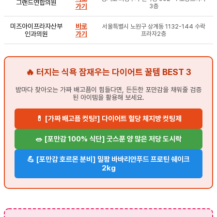
그랜드연합의원
가기
3층
미즈아이프라자산부
바로
서울특별시 노원구 상계동 1132-144 수락
인과의원
가기
프라자2층
🔥 터지는 식욕 잠재우는 다이어트 꿀템 BEST 3
밤마다 찾아오는 가짜 배고픔이 힘들다면, 든든한 포만감을 채워줄 검증
된 아이템을 활용해 보세요.
💊 [가짜 배고픔 컷팅!] 다이어트 혈당 체지방 컷팅제
🥗 [포만감 100% 식단] 굿스푼 양 많은 저당 도시락
💪 [포만감 호르몬 분비] 밀팜 바바리안푸드 프로틴 쉐이크
2kg