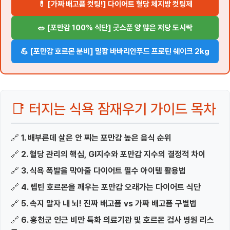
💊 [가짜 배고픔 컷팅!] 다이어트 혈당 체지방 컷팅제
🥗 [포만감 100% 식단] 굿스푼 양 많은 저당 도시락
💪 [포만감 호르몬 분비] 밀팜 바바리안푸드 프로틴 쉐이크 2kg
📑 터지는 식욕 잠재우기 가이드 목차
🔗
1. 배부른데 살은 안 찌는 포만감 높은 음식 순위
🔗
2. 혈당 관리의 핵심, GI지수와 포만감 지수의 결정적 차이
🔗
3. 식욕 폭발을 막아줄 다이어트 필수 아이템 활용법
🔗
4. 렙틴 호르몬을 깨우는 포만감 오래가는 다이어트 식단
🔗
5. 속지 말자 내 뇌! 진짜 배고픔 vs 가짜 배고픔 구별법
🔗
6. 홍천군 인근 비만 특화 의료기관 및 호르몬 검사 병원 리스