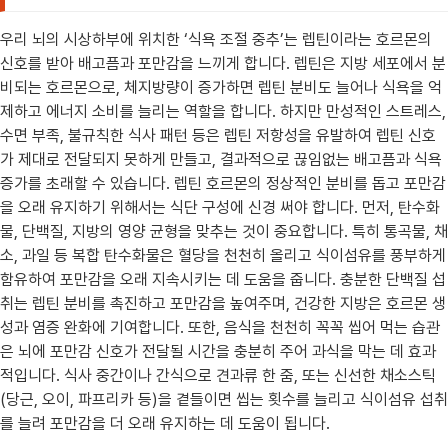
우리 뇌의 시상하부에 위치한 ‘식욕 조절 중추’는 렙틴이라는 호르몬의
신호를 받아 배고픔과 포만감을 느끼게 합니다. 렙틴은 지방 세포에서 분
비되는 호르몬으로, 체지방량이 증가하면 렙틴 분비도 늘어나 식욕을 억
제하고 에너지 소비를 늘리는 역할을 합니다. 하지만 만성적인 스트레스,
수면 부족, 불규칙한 식사 패턴 등은 렙틴 저항성을 유발하여 렙틴 신호
가 제대로 전달되지 못하게 만들고, 결과적으로 끊임없는 배고픔과 식욕
증가를 초래할 수 있습니다. 렙틴 호르몬의 정상적인 분비를 돕고 포만감
을 오래 유지하기 위해서는 식단 구성에 신경 써야 합니다. 먼저, 탄수화
물, 단백질, 지방의 영양 균형을 맞추는 것이 중요합니다. 특히 통곡물, 채
소, 과일 등 복합 탄수화물은 혈당을 천천히 올리고 식이섬유를 풍부하게
함유하여 포만감을 오래 지속시키는 데 도움을 줍니다. 충분한 단백질 섭
취는 렙틴 분비를 촉진하고 포만감을 높여주며, 건강한 지방은 호르몬 생
성과 염증 완화에 기여합니다. 또한, 음식을 천천히 꼭꼭 씹어 먹는 습관
은 뇌에 포만감 신호가 전달될 시간을 충분히 주어 과식을 막는 데 효과
적입니다. 식사 중간이나 간식으로 견과류 한 줌, 또는 신선한 채소스틱
(당근, 오이, 파프리카 등)을 곁들이면 씹는 횟수를 늘리고 식이섬유 섭취
를 늘려 포만감을 더 오래 유지하는 데 도움이 됩니다.