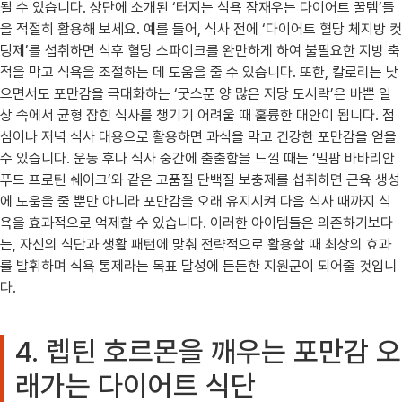
될 수 있습니다. 상단에 소개된 ‘터지는 식욕 잠재우는 다이어트 꿀템’들
을 적절히 활용해 보세요. 예를 들어, 식사 전에 ‘다이어트 혈당 체지방 컷
팅제’를 섭취하면 식후 혈당 스파이크를 완만하게 하여 불필요한 지방 축
적을 막고 식욕을 조절하는 데 도움을 줄 수 있습니다. 또한, 칼로리는 낮
으면서도 포만감을 극대화하는 ‘굿스푼 양 많은 저당 도시락’은 바쁜 일
상 속에서 균형 잡힌 식사를 챙기기 어려울 때 훌륭한 대안이 됩니다. 점
심이나 저녁 식사 대용으로 활용하면 과식을 막고 건강한 포만감을 얻을
수 있습니다. 운동 후나 식사 중간에 출출함을 느낄 때는 ‘밀팜 바바리안
푸드 프로틴 쉐이크’와 같은 고품질 단백질 보충제를 섭취하면 근육 생성
에 도움을 줄 뿐만 아니라 포만감을 오래 유지시켜 다음 식사 때까지 식
욕을 효과적으로 억제할 수 있습니다. 이러한 아이템들은 의존하기보다
는, 자신의 식단과 생활 패턴에 맞춰 전략적으로 활용할 때 최상의 효과
를 발휘하며 식욕 통제라는 목표 달성에 든든한 지원군이 되어줄 것입니
다.
4. 렙틴 호르몬을 깨우는 포만감 오
래가는 다이어트 식단