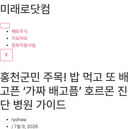
콘
미래로닷컴
텐
츠
로
건
해외주식
너
이모저모
뛰
정부지원사업
기
X
홍천군민 주목! 밥 먹고 또 배
고픈 ‘가짜 배고픔’ 호르몬 진
단 병원 가이드
ryohwa
/
7월 9, 2026