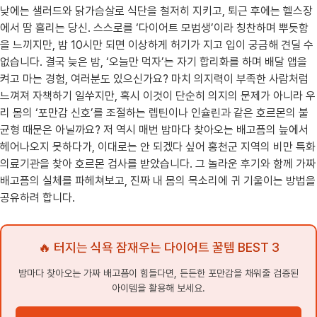
낮에는 샐러드와 닭가슴살로 식단을 철저히 지키고, 퇴근 후에는 헬스장
에서 땀 흘리는 당신. 스스로를 ‘다이어트 모범생’이라 칭찬하며 뿌듯함
을 느끼지만, 밤 10시만 되면 이상하게 허기가 지고 입이 궁금해 견딜 수
없습니다. 결국 늦은 밤, ‘오늘만 먹자’는 자기 합리화를 하며 배달 앱을
켜고 마는 경험, 여러분도 있으신가요? 마치 의지력이 부족한 사람처럼
느껴져 자책하기 일쑤지만, 혹시 이것이 단순히 의지의 문제가 아니라 우
리 몸의 ‘포만감 신호’를 조절하는 렙틴이나 인슐린과 같은 호르몬의 불
균형 때문은 아닐까요? 저 역시 매번 밤마다 찾아오는 배고픔의 늪에서
헤어나오지 못하다가, 이대로는 안 되겠다 싶어 홍천군 지역의 비만 특화
의료기관을 찾아 호르몬 검사를 받았습니다. 그 놀라운 후기와 함께 가짜
배고픔의 실체를 파헤쳐보고, 진짜 내 몸의 목소리에 귀 기울이는 방법을
공유하려 합니다.
🔥 터지는 식욕 잠재우는 다이어트 꿀템 BEST 3
밤마다 찾아오는 가짜 배고픔이 힘들다면, 든든한 포만감을 채워줄 검증된
아이템을 활용해 보세요.