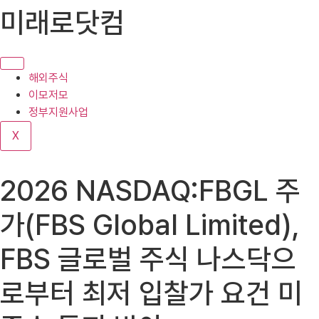
콘
미래로닷컴
텐
츠
로
건
해외주식
너
이모저모
뛰
정부지원사업
기
X
2026 NASDAQ:FBGL 주
가(FBS Global Limited),
FBS 글로벌 주식 나스닥으
로부터 최저 입찰가 요건 미