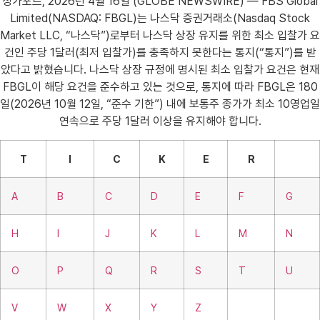
싱가포르, 2026년 4월 16일 (GLOBE NEWSWIRE) — FBS Global
Limited(NASDAQ: FBGL)는 나스닥 증권거래소(Nasdaq Stock
Market LLC, “나스닥”)로부터 나스닥 상장 유지를 위한 최소 입찰가 요
건인 주당 1달러(최저 입찰가)를 충족하지 못한다는 통지(“통지”)를 받
았다고 밝혔습니다. 나스닥 상장 규정에 명시된 최소 입찰가 요건은 현재
FBGL이 해당 요건을 준수하고 있는 것으로, 통지에 따라 FBGL은 180
일(2026년 10월 12일, “준수 기한”) 내에 보통주 종가가 최소 10영업일
연속으로 주당 1달러 이상을 유지해야 합니다.
T
I
C
K
E
R
A
B
C
D
E
F
G
H
I
J
K
L
M
N
O
P
Q
R
S
T
U
V
W
X
Y
Z