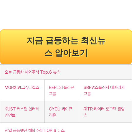
지금 급등하는 최신뉴
스 알아보기
오늘 급등한 해외주식 Top.6 뉴스
MGRX:망고슈티컬스
REPL:레플리뮨
SBEV:스플래시 베버리지
그룹
그룹
KUST:커스텀 엔터테
CYCU:싸이큐
RITR:라이터 로그텍 홀딩
인먼트
리온
스
전일 급등했던 해외주식 TOP.6 뉴스